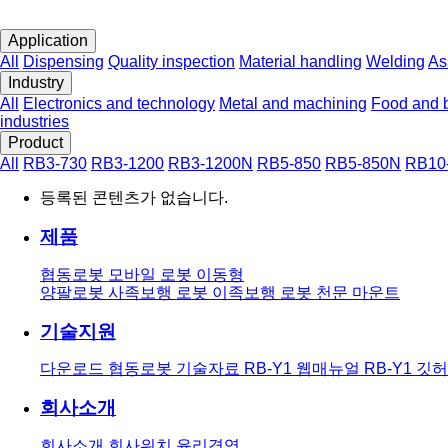
Application
All
Dispensing
Quality inspection
Material handling
Welding
As
Industry
All
Electronics and technology
Metal and machining
Food and 
industries
Product
All
RB3-730
RB3-1200
RB3-1200N
RB5-850
RB5-850N
RB10
등록된 콘텐츠가 없습니다.
제품
협동로봇
모바일 로봇
이동형
양팔로봇
사족보행 로봇
이족보행 로봇
천문 마운트
기술지원
다운로드
협동로봇 기술자료
RB-Y1 웹매뉴얼
RB-Y1 깃
회사소개
회사소개
회사위치
윤리경영