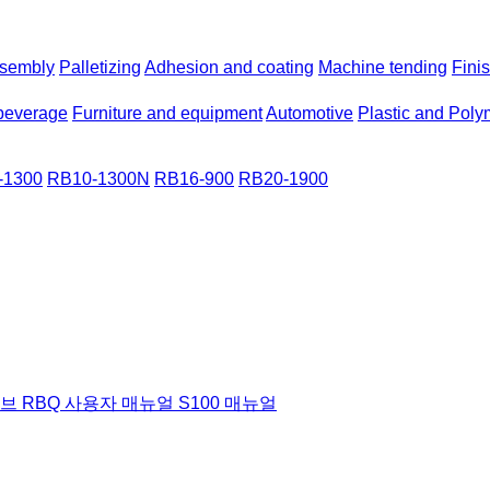
sembly
Palletizing
Adhesion and coating
Machine tending
Fini
beverage
Furniture and equipment
Automotive
Plastic and Poly
-1300
RB10-1300N
RB16-900
RB20-1900
허브
RBQ 사용자 매뉴얼
S100 매뉴얼