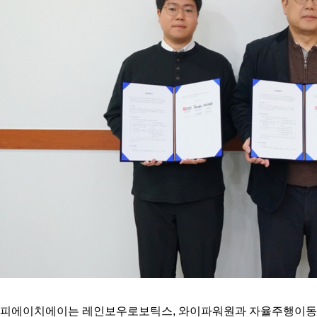
피에이치에이는 레인보우로보틱스, 와이파워원과 자율주행이동로봇(