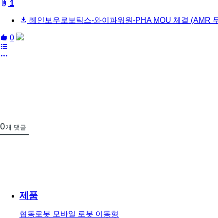
board::fileAttachedList
1
레인보우로보틱스-와이파워원-PHA MOU 체결 (AMR 무
board::like
share
0
목
록
more
0
개 댓글
제품
협동로봇
모바일 로봇
이동형