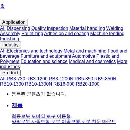
홈
Application
All
Dispensing
Quality inspection
Material handling
Welding
Assembly
Palletizing
Adhesion and coating
Machine tending
Finishing
Industry
All
Electronics and technology
Metal and machining
Food and
beverage
Furniture and equipment
Automotive
Plastic and
Polymers
Education and science
Medical and cosmetics
More
industries
Product
All
RB3-730
RB3-1200
RB3-1200N
RB5-850
RB5-850N
RB10-1300
RB10-1300N
RB16-900
RB20-1900
등록된 콘텐츠가 없습니다.
제품
협동로봇
모바일 로봇
이동형
양팔로봇
사족보행 로봇
이족보행 로봇
천문 마운트