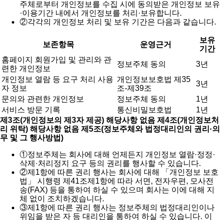
주체로부터 개인정보를 수집 시에 동의받은 개인정보 보유
·이용기간 내에서 개인정보를 처리·보유합니다.
②
각각의 개인정보 처리 및 보유 기간은 다음과 같습니다.
보유
보존항목
운영근거
기간
홈페이지 회원가입 및 관리와 관
정보주체 동의
3년
련한 개인정보
개인정보 열람 등 요구 처리 사용
개인정보보호법 제35
3년
자 정보
조-제39조
문의와 관련한 개인정보
정보주체 동의
1년
서비스 방문 기록
통신비밀보호법
1년
제3조(개인정보의 제3자 제공) 해당사항 없음
제4조(개인정보처
리 위탁) 해당사항 없음
제5조(정보주체와 법정대리인의 권리·의
무 및 그 행사방법)
①
정보주체는 회사에 대해 언제든지 개인정보 열람·정정·
삭제·처리정지 요구 등의 권리를 행사할 수 있습니다.
②
제1항에 따른 권리 행사는 회사에 대해 「개인정보 보호
법」 시행령 제41조제1항에 따라 서면, 전자우편, 모사전
송(FAX) 등을 통하여 하실 수 있으며 회사는 이에 대해 지
체 없이 조치하겠습니다.
③
제1항에 따른 권리 행사는 정보주체의 법정대리인이나
위임을 받은 자 등 대리인을 통하여 하실 수 있습니다. 이