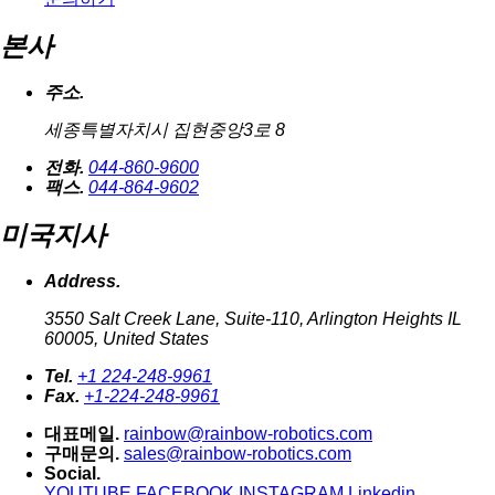
본사
주소.
세종특별자치시 집현중앙3로 8
전화.
044-860-9600
팩스.
044-864-9602
미국지사
Address.
3550 Salt Creek Lane, Suite-110, Arlington Heights IL
60005, United States
Tel.
+1 224-248-9961
Fax.
+1-224-248-9961
대표메일.
rainbow@rainbow-robotics.com
구매문의.
sales@rainbow-robotics.com
Social.
YOUTUBE
FACEBOOK
INSTAGRAM
Linkedin